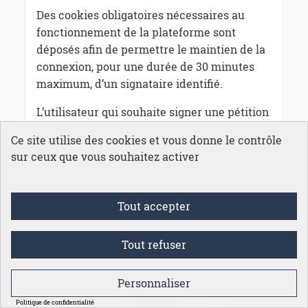
Des cookies obligatoires nécessaires au
fonctionnement de la plateforme sont
déposés afin de permettre le maintien de la
connexion, pour une durée de 30 minutes
maximum, d’un signataire identifié.
L’utilisateur qui souhaite signer une pétition
doit s’identifier via FranceConnect. Il se voit
Ce site utilise des cookies et vous donne le contrôle
alors attribuer un identifiant technique
sur ceux que vous souhaitez activer
« signataire » au format OpenIDConnect afin
d’assurer l’unicité de sa signature pour une
pétition donnée. Les signataires restent
Tout accepter
anonymes.
5.3.
Auteur d'une pétition
Tout refuser
Des cookies obligatoires nécessaires au
Personnaliser
fonctionnement de la plateforme sont
Politique de confidentialité
déposés afin de permettre le maintien de la