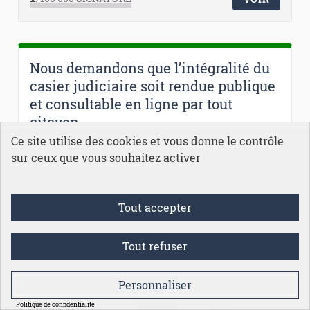
Nous demandons que l’intégralité du
casier judiciaire soit rendue publique
et consultable en ligne par tout
citoyen
Ce site utilise des cookies et vous donne le contrôle
Maissane BOURICHE
sur ceux que vous souhaitez activer
EN COURS
Aujourd’hui, le casier judiciaire
reste largement confidentiel. Seul le bulletin
n°3 est accessible ...
Tout accepter
Texte législatif
Tout refuser
15
/100 000
SIGNATURES
VOIR
Personnaliser
Politique de confidentialité